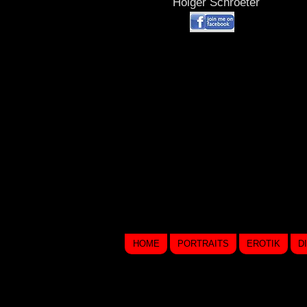
Holger Schroeter
HOME
PORTRAITS
EROTIK
D