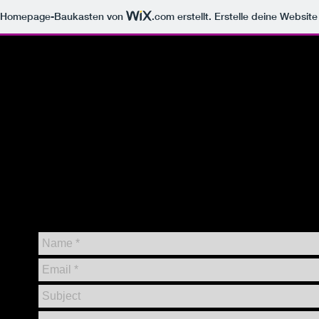
m Homepage-Baukasten von
.com
erstellt. Erstelle deine Websit
GS